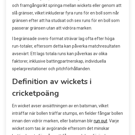
och framgångsrikt springa mellan wickets eller genom att
slå gränser, vilket inkluderar fyra runs för en boll som når
gränsen efter att ha studsat och sex runs för en boll som
passerar gränsen utan att vidröra marken.
I begränsade overs-format strävar lag ofta efter höga
run-totaler, eftersom detta kan påverka matchresultaten
avsevärt. Ett lags totala runs kan påverkas av olika
faktorer, inklusive battingpartnerskap, individuella
spelarprestationer och pitchförhållanden.
Definition av wickets i
cricketpoäng
En wicket avser avsättningen av en batsman, vilket
inträffar när bollen träffar stumps, en fielder fångar bollen
innan den vidrör marken, eller batsman blir
run out
. Varje
wicket som tas är avgörande eftersom det minskar