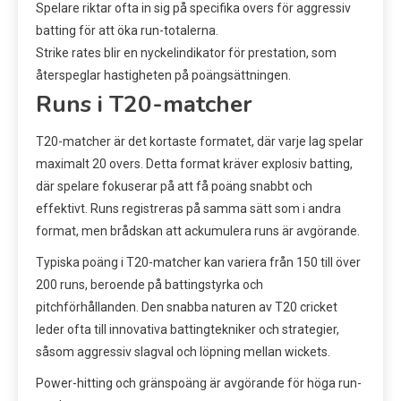
Spelare riktar ofta in sig på specifika overs för aggressiv
batting för att öka run-totalerna.
Strike rates blir en nyckelindikator för prestation, som
återspeglar hastigheten på poängsättningen.
Runs i T20-matcher
T20-matcher är det kortaste formatet, där varje lag spelar
maximalt 20 overs. Detta format kräver explosiv batting,
där spelare fokuserar på att få poäng snabbt och
effektivt. Runs registreras på samma sätt som i andra
format, men brådskan att ackumulera runs är avgörande.
Typiska poäng i T20-matcher kan variera från 150 till över
200 runs, beroende på battingstyrka och
pitchförhållanden. Den snabba naturen av T20 cricket
leder ofta till innovativa battingtekniker och strategier,
såsom aggressiv slagval och löpning mellan wickets.
Power-hitting och gränspoäng är avgörande för höga run-