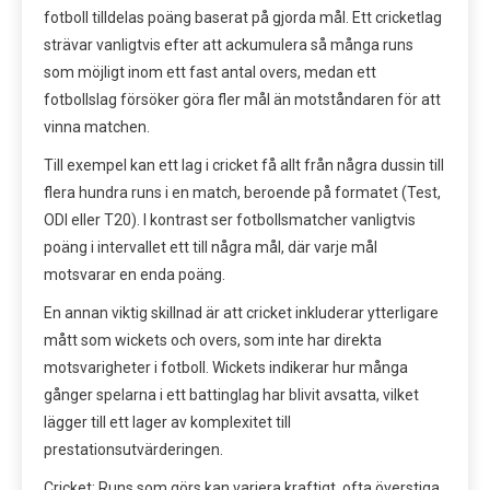
fotboll tilldelas poäng baserat på gjorda mål. Ett cricketlag
strävar vanligtvis efter att ackumulera så många runs
som möjligt inom ett fast antal overs, medan ett
fotbollslag försöker göra fler mål än motståndaren för att
vinna matchen.
Till exempel kan ett lag i cricket få allt från några dussin till
flera hundra runs i en match, beroende på formatet (Test,
ODI eller T20). I kontrast ser fotbollsmatcher vanligtvis
poäng i intervallet ett till några mål, där varje mål
motsvarar en enda poäng.
En annan viktig skillnad är att cricket inkluderar ytterligare
mått som wickets och overs, som inte har direkta
motsvarigheter i fotboll. Wickets indikerar hur många
gånger spelarna i ett battinglag har blivit avsatta, vilket
lägger till ett lager av komplexitet till
prestationsutvärderingen.
Cricket: Runs som görs kan variera kraftigt, ofta överstiga