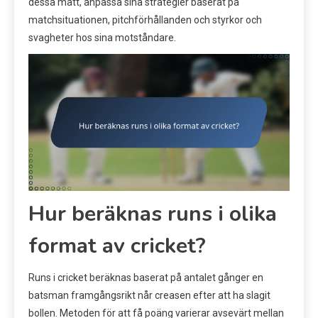
dessa mått, anpassa sina strategier baserat på
matchsituationen, pitchförhållanden och styrkor och
svagheter hos sina motståndare.
Hur beräknas runs i olika
format av cricket?
Runs i cricket beräknas baserat på antalet gånger en
batsman framgångsrikt når creasen efter att ha slagit
bollen. Metoden för att få poäng varierar avsevärt mellan