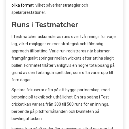
olika format
, vilket påverkar strategier och
spelarprestationer.
Runs i Testmatcher
I Testmatcher ackumuleras runs över två innings för varje
lag, vilket möjliggör en mer strategisk och tålmodig
approach till batting. Varje run registreras när batsmen
framgångsrikt springer mellan wickets efter att ha slagit
bollen. Formatet tillåter vanligtvis en högre totalpoäng på
grund av den förlängda speltiden, som ofta varar upp till
fem dagar.
Spelare fokuserar ofta på att bygga partnerskap, med
betoning på teknik och uthållighet. En bra poäng i Test
cricket kan variera från 300 till 500 runs för en innings,
beroende på pitchförhållanden och kvaliteten på
bowlingattacken.
Innings kan pågå under flera sessioner, vilket ger mer tid