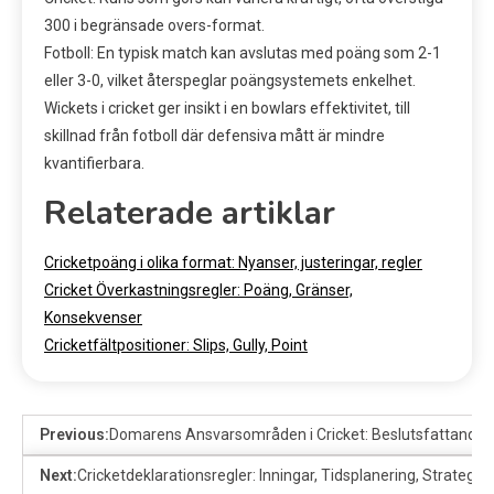
300 i begränsade overs-format.
Fotboll: En typisk match kan avslutas med poäng som 2-1
eller 3-0, vilket återspeglar poängsystemets enkelhet.
Wickets i cricket ger insikt i en bowlars effektivitet, till
skillnad från fotboll där defensiva mått är mindre
kvantifierbara.
Relaterade artiklar
Cricketpoäng i olika format: Nyanser, justeringar, regler
Cricket Överkastningsregler: Poäng, Gränser,
Konsekvenser
Cricketfältpositioner: Slips, Gully, Point
Previous:
Domarens Ansvarsområden i Cricket: Beslutsfattande,
Next:
Cricketdeklarationsregler: Inningar, Tidsplanering, Strategi