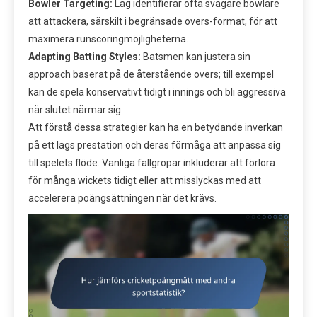
Bowler Targeting:
Lag identifierar ofta svagare bowlare
att attackera, särskilt i begränsade overs-format, för att
maximera runscoringmöjligheterna.
Adapting Batting Styles:
Batsmen kan justera sin
approach baserat på de återstående overs; till exempel
kan de spela konservativt tidigt i innings och bli aggressiva
när slutet närmar sig.
Att förstå dessa strategier kan ha en betydande inverkan
på ett lags prestation och deras förmåga att anpassa sig
till spelets flöde. Vanliga fallgropar inkluderar att förlora
för många wickets tidigt eller att misslyckas med att
accelerera poängsättningen när det krävs.