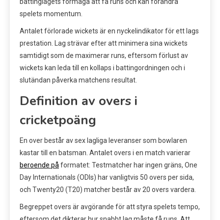
battinglagets förmåga att få runs och kan förändra
spelets momentum.
Antalet förlorade wickets är en nyckelindikator för ett lags
prestation. Lag strävar efter att minimera sina wickets
samtidigt som de maximerar runs, eftersom förlust av
wickets kan leda till en kollaps i battingordningen och i
slutändan påverka matchens resultat.
Definition av overs i
cricketpoäng
En over består av sex lagliga leveranser som bowlaren
kastar till en batsman. Antalet overs i en match varierar
beroende på
formatet: Testmatcher har ingen gräns, One
Day Internationals (ODIs) har vanligtvis 50 overs per sida,
och Twenty20 (T20) matcher består av 20 overs vardera.
Begreppet overs är avgörande för att styra spelets tempo,
eftersom det dikterar hur snabbt lag måste få runs. Att