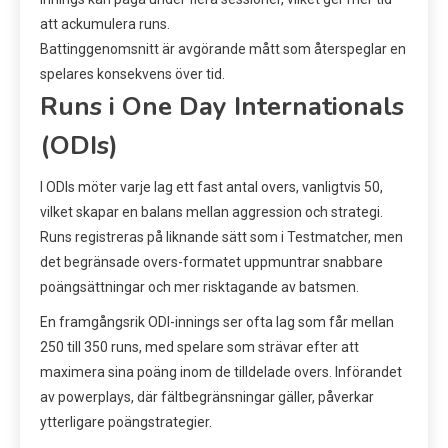
att ackumulera runs.
Battinggenomsnitt är avgörande mått som återspeglar en
spelares konsekvens över tid.
Runs i One Day Internationals
(ODIs)
I ODIs möter varje lag ett fast antal overs, vanligtvis 50,
vilket skapar en balans mellan aggression och strategi.
Runs registreras på liknande sätt som i Testmatcher, men
det begränsade overs-formatet uppmuntrar snabbare
poängsättningar och mer risktagande av batsmen.
En framgångsrik ODI-innings ser ofta lag som får mellan
250 till 350 runs, med spelare som strävar efter att
maximera sina poäng inom de tilldelade overs. Införandet
av powerplays, där fältbegränsningar gäller, påverkar
ytterligare poängstrategier.