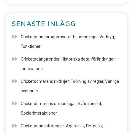
SENASTE INLÄGG
Cricketpoängprogramvara: Tillämpningar, Verktyg,
Funktioner
Cricketpoängtrender: Historiska data, förändringar,
innovationer
Cricketdomarens riktlinjer: Tolkning av regler, Vanliga
scenarier
Cricketdomarens utmaningar: Svåra beslut,
Spelarinteraktioner
Cricketpoängstrategier: Aggressiv, Defensiv,