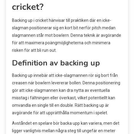
cricket?
Backing up i cricket hänvisar till praktiken där en icke-
slagman positionerar sig en kort bit nerför pitch medan
slagmannen står mot bowlern. Denna teknik är avgörande
för att maximera poängmöjligheterna och minimera
risken för att bli run out.
Definition av backing up
Backing up innebär att icke-slagmannen rör sig bort från
creasen när bowlern levererar bollen. Denna positionering
gör att icke-slagmannen kan dra nytta av eventuella
misstag i fältningen eller överkast, vilket potentiellt kan
omvandla en single till en double. Rätt backing up är
avgörande för att upprätthålla momentum i spelet.
Avståndet en spelare bör backa upp kan variera, men det
ligger vanligtvis mellan några steg till ungefär en meter