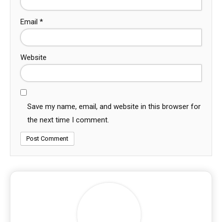
Email
*
Website
Save my name, email, and website in this browser for
the next time I comment.