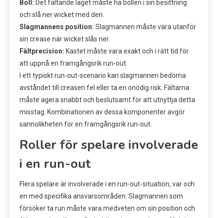
Boll:
Det fältande laget måste ha bollen i sin besittning
och slå ner wicket med den.
Slagmannens position:
Slagmannen måste vara utanför
sin crease när wicket slås ner.
Fältprecision:
Kastet måste vara exakt och i rätt tid för
att uppnå en framgångsrik run-out.
I ett typiskt run-out-scenario kan slagmannen bedöma
avståndet till creasen fel eller ta en onödig risk. Fältarna
måste agera snabbt och beslutsamt för att utnyttja detta
misstag. Kombinationen av dessa komponenter avgör
sannolikheten för en framgångsrik run-out.
Roller för spelare involverade
i en run-out
Flera spelare är involverade i en run-out-situation, var och
en med specifika ansvarsområden. Slagmannen som
försöker ta run måste vara medveten om sin position och