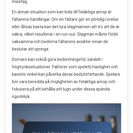
misstag.
En annan situation som kan leda till felaktiga anrop är
fältarens handlingar. Om en fältare gör en plötslig rörelse
eller låtsas kasta kan det lura slagmännen att tro att de är
säkra, vilket resulterar i en run-out. Slagmän måste förbli
vaksamma och bedöma fältarens avsikter innan de
beslutar att springa.
Domare kan också göra bedömningsfel, särskilt i
högtryckssituationer. Faktorer som spelets hastighet och
kastets vinkel kan påverka deras beslutsfattande. Spelare
bör vara beredda på möjligheten av felaktiga anrop och
fokusera på att behålla sitt lugn under dessa spända
ögonblick.