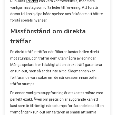
Run-outs
i cricket
kan vara kontroversiella, med flera
vanliga misstag som ofta leder till förvirring. Att förstå
dessa fel kan hjälpa både spelare och åskådare att bättre
förstå spelets nyanser.
Missförstånd om direkta
träffar
En direkt träff inträffar när fältaren kastar bollen direkt
mot stumps, och träffar dem utan några avledningar.
Många spelare tror felaktigt att en direkt träff garanterar
en run-out, men så är det inte alltid. Slagmannen kan
fortfarande vara säker om de når creasen innan bollen
träffar stumps.
En annan vanlig missuppfattning är att kastet måste vara
perfekt exakt. Även om precision är avgörande kan ett
kast som är tillräckligt nära stumps fortfarande leda till en
framgångsrik run-out om fältaren är snabb att samla