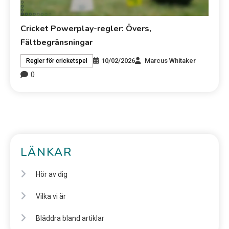
Cricket Powerplay-regler: Övers,
Fältbegränsningar
10/02/2026
Marcus Whitaker
Regler för cricketspel
0
LÄNKAR
Hör av dig
Vilka vi är
Bläddra bland artiklar