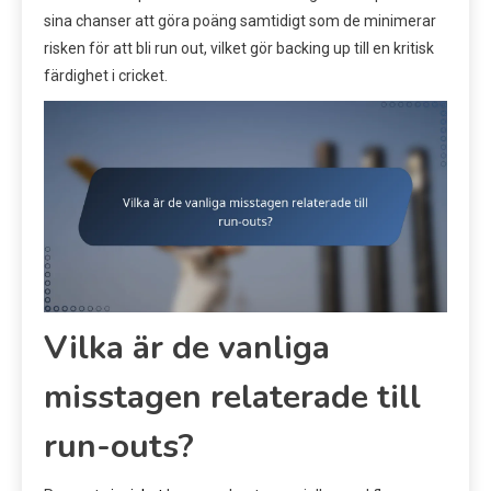
sina chanser att göra poäng samtidigt som de minimerar
risken för att bli run out, vilket gör backing up till en kritisk
färdighet i cricket.
Vilka är de vanliga
misstagen relaterade till
run-outs?