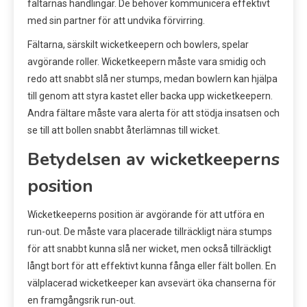
fältarnas handlingar. De behöver kommunicera effektivt
med sin partner för att undvika förvirring.
Fältarna, särskilt wicketkeepern och bowlers, spelar
avgörande roller. Wicketkeepern måste vara smidig och
redo att snabbt slå ner stumps, medan bowlern kan hjälpa
till genom att styra kastet eller backa upp wicketkeepern.
Andra fältare måste vara alerta för att stödja insatsen och
se till att bollen snabbt återlämnas till wicket.
Betydelsen av wicketkeeperns
position
Wicketkeeperns position är avgörande för att utföra en
run-out. De måste vara placerade tillräckligt nära stumps
för att snabbt kunna slå ner wicket, men också tillräckligt
långt bort för att effektivt kunna fånga eller fält bollen. En
välplacerad wicketkeeper kan avsevärt öka chanserna för
en framgångsrik run-out.