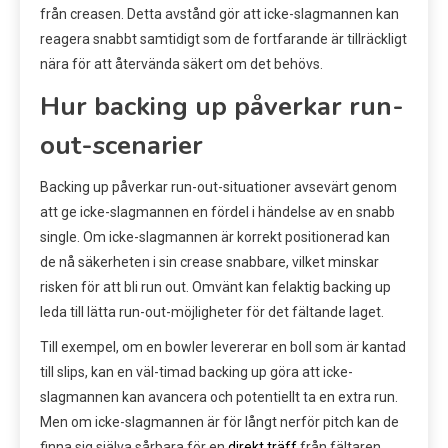
från creasen. Detta avstånd gör att icke-slagmannen kan
reagera snabbt samtidigt som de fortfarande är tillräckligt
nära för att återvända säkert om det behövs.
Hur backing up påverkar run-
out-scenarier
Backing up påverkar run-out-situationer avsevärt genom
att ge icke-slagmannen en fördel i händelse av en snabb
single. Om icke-slagmannen är korrekt positionerad kan
de nå säkerheten i sin crease snabbare, vilket minskar
risken för att bli run out. Omvänt kan felaktig backing up
leda till lätta run-out-möjligheter för det fältande laget.
Till exempel, om en bowler levererar en boll som är kantad
till slips, kan en väl-timad backing up göra att icke-
slagmannen kan avancera och potentiellt ta en extra run.
Men om icke-slagmannen är för långt nerför pitch kan de
finna sig själva sårbara för en
direkt träff
från fältaren.