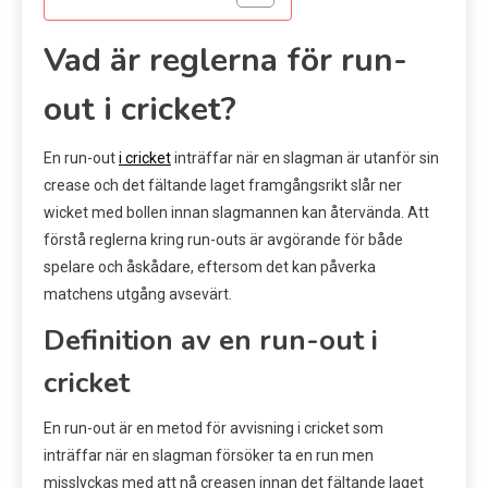
Vad är reglerna för run-
out i cricket?
En run-out
i cricket
inträffar när en slagman är utanför sin
crease och det fältande laget framgångsrikt slår ner
wicket med bollen innan slagmannen kan återvända. Att
förstå reglerna kring run-outs är avgörande för både
spelare och åskådare, eftersom det kan påverka
matchens utgång avsevärt.
Definition av en run-out i
cricket
En run-out är en metod för avvisning i cricket som
inträffar när en slagman försöker ta en run men
misslyckas med att nå creasen innan det fältande laget