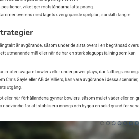
positioner, vilket ger motståndarna lätta poäng.
te stämmer överens med lagets övergripande spelplan, särskilt i längre
trategier
poängtakt är avgörande, såsom under de sista overs i en begränsad overs
 ett utmanande mål eller när de har en stark slaguppställning som kan
man möter svagare bowlers eller under power plays, där fältbegränsning
m Chris Gayle eller AB de Villiers, kan vara avgörande i dessa scenarier,
ets utgång.
bt eller när förhållandena gynnar bowlers, såsom mulet väder eller en g
ra nödvändig för att stabilisera innings och bygga en solid grund för sen