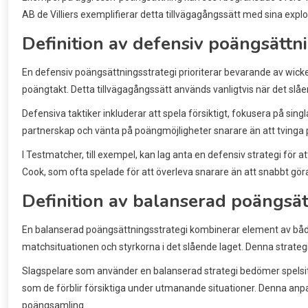
AB de Villiers exemplifierar detta tillvägagångssätt med sina explos
Definition av defensiv poängsättn
En defensiv poängsättningsstrategi prioriterar bevarande av wicket
poängtakt. Detta tillvägagångssätt används vanligtvis när det slåe
Defensiva taktiker inkluderar att spela försiktigt, fokusera på sing
partnerskap och vänta på poängmöjligheter snarare än att tvinga 
I Testmatcher, till exempel, kan lag anta en defensiv strategi för at
Cook, som ofta spelade för att överleva snarare än att snabbt gör
Definition av balanserad poängsät
En balanserad poängsättningsstrategi kombinerar element av både 
matchsituationen och styrkorna i det slående laget. Denna strategi
Slagspelare som använder en balanserad strategi bedömer spelsi
som de förblir försiktiga under utmanande situationer. Denna anp
poängsamling.