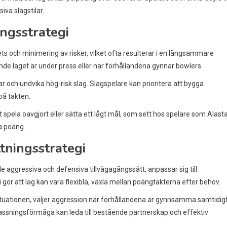
iva slagstilar.
ingsstrategi
s och minimering av risker, vilket ofta resulterar i en långsammare
nde laget är under press eller när förhållandena gynnar bowlers.
lar och undvika hög-risk slag. Slagspelare kan prioritera att bygga
på takten.
t spela oavgjort eller sätta ett lågt mål, som sett hos spelare som Alasta
a poäng.
tningsstrategi
aggressiva och defensiva tillvägagångssätt, anpassar sig till
 gör att lag kan vara flexibla, växla mellan poängtakterna efter behov.
tuationen, väljer aggression när förhållandena är gynnsamma samtidig
assningsförmåga kan leda till bestående partnerskap och effektiv