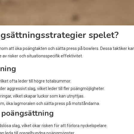
gsättningsstrategier spelet?
nom att öka poängtakten och sätta press på bowlers. Dessa taktiker ka
v risker och situationsspecifik effektivitet.
tning
lket ofta leder till högre totalsummor.
r aggressivt slag, vilket leder till fler poängmöjligheter.
ingar, vilket skapar luckor som kan utnyttjas.
, öka lagmoralen och sätta press på motståndarna.
 poängsättning
slösa slag, vilket ökar risken för att förlora nyckelspelare.
t kan leda till oregelbundna poängmönster.