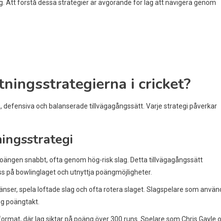
g. Att förstå dessa strategier är avgörande för lag att navigera genom
ningsstrategierna i cricket?
a, defensiva och balanserade tillvägagångssätt. Varje strategi påverkar
ningsstrategi
oängen snabbt, ofta genom hög-risk slag. Detta tillvägagångssätt
ess på bowlinglaget och utnyttja poängmöjligheter.
änser, spela loftade slag och ofta rotera slaget. Slagspelare som använ
hög poängtakt.
rmat, där lag siktar på poäng över 300 runs. Spelare som Chris Gayle 