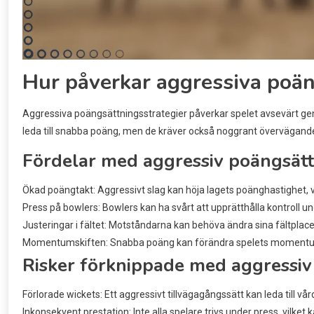
Hur påverkar aggressiva poän
Aggressiva poängsättningsstrategier påverkar spelet avsevärt ge
leda till snabba poäng, men de kräver också noggrant övervägande a
Fördelar med aggressiv poängsät
Ökad poängtakt: Aggressivt slag kan höja lagets poänghastighet, vi
Press på bowlers: Bowlers kan ha svårt att upprätthålla kontroll unde
Justeringar i fältet: Motståndarna kan behöva ändra sina fältplacer
Momentumskiften: Snabba poäng kan förändra spelets momentum
Risker förknippade med aggressiv
Förlorade wickets: Ett aggressivt tillvägagångssätt kan leda till vård
Inkonsekvent prestation: Inte alla spelare trivs under press, vilke