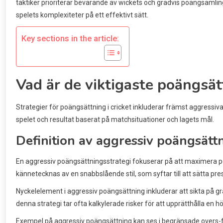
taktiker prioriterar bevarande av wickets och gradvis poängsamlin
spelets komplexiteter på ett effektivt sätt.
Key sections in the article:
Vad är de viktigaste poängsätt
Strategier för poängsättning i cricket inkluderar främst aggressiv
spelet och resultat baserat på matchsituationer och lagets mål.
Definition av aggressiv poängsätt
En aggressiv poängsättningsstrategi fokuserar på att maximera p
kännetecknas av en snabbslående stil, som syftar till att sätta pr
Nyckelelement i aggressiv poängsättning inkluderar att sikta på gr
denna strategi tar ofta kalkylerade risker för att upprätthålla en 
Exempel på aggressiv poängsättning kan ses i begränsade overs-fo