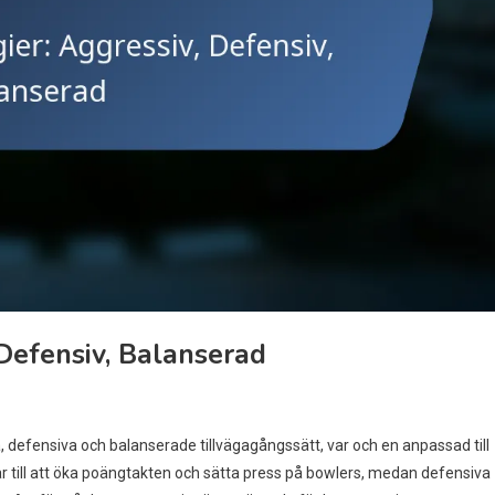
 Defensiv, Balanserad
a, defensiva och balanserade tillvägagångssätt, var och en anpassad till
ar till att öka poängtakten och sätta press på bowlers, medan defensiva