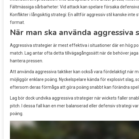
Fältmässiga sårbarheter: Vid attack kan spelare försaka defensiva 
Konflikter i långsiktig strategi: En alltför aggressiv stil kanske in
format.
När man ska använda aggressiva s
Aggressiva strategier är mest effektiva i situationer där en hög 
match. Lag antar ofta detta tillvägagångssätt när de behöver jaga
hantera pressen.
Att använda aggressiva taktiker kan också vara fördelaktigt när 
möjliggör enklare poäng. Nyckelspelare kända för explosivt slag, so
eftersom deras förmåga att göra poäng snabbt kan förändra spel
Lag bör dock undvika aggressiva strategier när wickets faller snab
pitch. I dessa fall kan en mer balanserad eller defensiv strategi va
poäng.