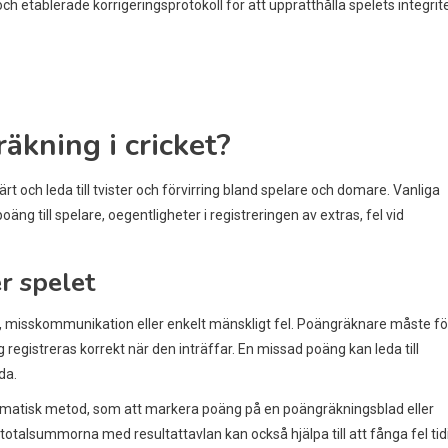
ch etablerade korrigeringsprotokoll för att upprätthålla spelets integrite
räkning i cricket?
 och leda till tvister och förvirring bland spelare och domare. Vanliga
äng till spelare, oegentligheter i registreringen av extras, fel vid
r spelet
r, misskommunikation eller enkelt mänskligt fel. Poängräknare måste för
egistreras korrekt när den inträffar. En missad poäng kan leda till
da.
ematisk metod, som att markera poäng på en poängräkningsblad eller
otalsummorna med resultattavlan kan också hjälpa till att fånga fel tidi