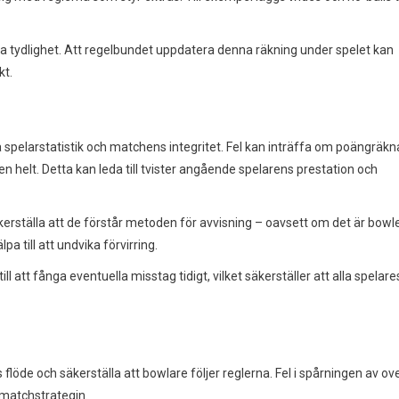
hålla tydlighet. Att regelbundet uppdatera denna räkning under spelet kan
kt.
la spelarstatistik och matchens integritet. Fel kan inträffa om poängräkn
den helt. Detta kan leda till tvister angående spelarens prestation och
tälla att de förstår metoden för avvisning – oavsett om det är bowl
pa till att undvika förvirring.
ill att fånga eventuella misstag tidigt, vilket säkerställer att alla spelare
flöde och säkerställa att bowlare följer reglerna. Fel i spårningen av ov
 matchstrategin.