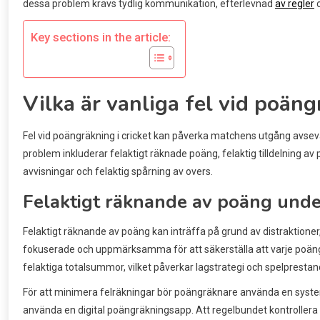
dessa problem krävs tydlig kommunikation, efterlevnad
av regler
o
Key sections in the article:
Vilka är vanliga fel vid poäng
Fel vid poängräkning i cricket kan påverka matchens utgång avsevärt
problem inkluderar felaktigt räknade poäng, felaktig tilldelning av po
avvisningar och felaktig spårning av overs.
Felaktigt räknande av poäng unde
Felaktigt räknande av poäng kan inträffa på grund av distraktione
fokuserade och uppmärksamma för att säkerställa att varje poäng r
felaktiga totalsummor, vilket påverkar lagstrategi och spelprestan
För att minimera felräkningar bör poängräknare använda en syst
använda en digital poängräkningsapp. Att regelbundet kontrollera t