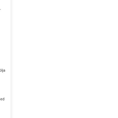
r
ölja
med