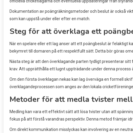
officiella cricketlagarna och eventuella uppdateringar från styrand
Dokumentation av poängräkningsmetoder och beslut är också viktigt. 
som kan uppstå under eller efter en match.
Steg för att överklaga ett poängb
När en spelare eller ett lag anser att ett poängbeslut är felaktigt 
bekymret till domaren på ett respektfullt sätt. Detta bör göras ome
Nästa steg är att den överklagande parten tydligt presenterar sitt f
krav. Att upprätthålla ett lugnt uppträdande under denna process ä
Om den första överklagan nekas kan lag överväga en formell skriftli
överklagandeprocessen som anges av den lokala cricketföreningen ka
Metoder för att medla tvister mel
Medling kan vara ett effektivt sätt att lösa tvister utan att spänn
fokus på att förstå varandras perspektiv. Denna metod främjar id
Om direkt kommunikation misslyckas kan involvering av en neutral tr