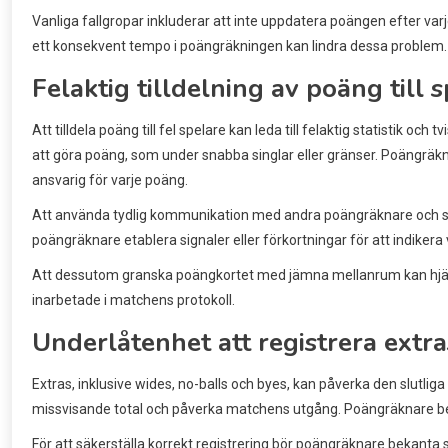
Vanliga fallgropar inkluderar att inte uppdatera poängen efter var
ett konsekvent tempo i poängräkningen kan lindra dessa problem.
Felaktig tilldelning av poäng till 
Att tilldela poäng till fel spelare kan leda till felaktig statistik och
att göra poäng, som under snabba singlar eller gränser. Poängräk
ansvarig för varje poäng.
Att använda tydlig kommunikation med andra poängräknare och spela
poängräknare etablera signaler eller förkortningar för att indikera 
Att dessutom granska poängkortet med jämna mellanrum kan hjälpa t
inarbetade i matchens protokoll.
Underlåtenhet att registrera extra
Extras, inklusive wides, no-balls och byes, kan påverka den slutliga
missvisande total och påverka matchens utgång. Poängräknare be
För att säkerställa korrekt registrering bör poängräknare bekanta s