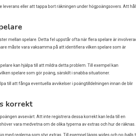
je leverans eller att tappa bort räkningen under högpoängsovers. Att hål
spelare
 tvister mellan spelare. Detta fel uppstår ofta när flera spelare är involvera
nare måste vara vaksamma på att identifiera vilken spelare som är
re kan hjälpa till att mildra detta problem. Till exempel kan
vilken spelare som gör poäng, särskilt i snabba situationer.
ill att fånga eventuella avvikelser i poängtilldelningen innan de blir
s korrekt
 poängen avsevärt. Att inte registrera dessa korrekt kan leda till en
höver vara medvetna om de olika typerna av extras och hur de räknas.
ig med reglerna som styr extras. Till exempel läggs wides och no-balls ti