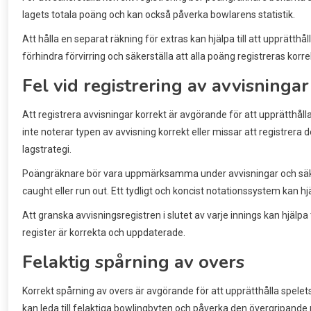
lagets totala poäng och kan också påverka bowlarens statistik.
Att hålla en separat räkning för extras kan hjälpa till att upprätt
förhindra förvirring och säkerställa att alla poäng registreras korre
Fel vid registrering av avvisningar
Att registrera avvisningar korrekt är avgörande för att upprätthål
inte noterar typen av avvisning korrekt eller missar att registrera 
lagstrategi.
Poängräknare bör vara uppmärksamma under avvisningar och säkers
caught eller run out. Ett tydligt och koncist notationssystem kan hjäl
Att granska avvisningsregistren i slutet av varje innings kan hjälpa t
register är korrekta och uppdaterade.
Felaktig spårning av overs
Korrekt spårning av overs är avgörande för att upprätthålla spelets 
kan leda till felaktiga bowlingbyten och påverka den övergripande