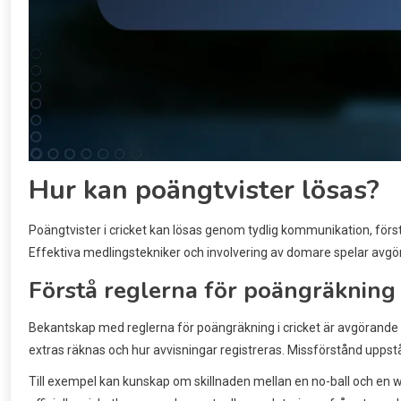
Hur kan poängtvister lösas?
Poängtvister i cricket kan lösas genom tydlig kommunikation, förs
Effektiva medlingstekniker och involvering av domare spelar avgörand
Förstå reglerna för poängräkning i
Bekantskap med reglerna för poängräkning i cricket är avgörande 
extras räknas och hur avvisningar registreras. Missförstånd uppst
Till exempel kan kunskap om skillnaden mellan en no-ball och en 