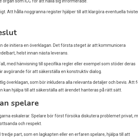
e organ som ICC för att hålla sig informerade.
Att hålla noggranna register hjälper till att klargöra eventuella tviste
eslut
kan de initiera en överklagan. Det första steget är att kommunicera
delbart, helst innan nästa leverans.
all, med hänvisning till specifika regler eller exempel som stöder deras
r avgörande för att säkerställa en konstruktiv dialog.
g överklagan, som bör inkludera alla relevanta detaljer och bevis. Att f
n hjälpa till att säkerställa att ärendet hanteras på rätt sätt.
lan spelare
ingarna eskalerar. Spelare bör först försöka diskutera problemet privat, 
rottsanda och respekt.
edje part, som en lagkapten eller en erfaren spelare, hjälpa till att