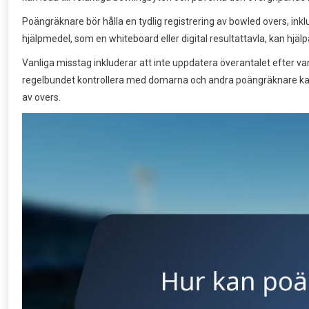
Poängräknare bör hålla en tydlig registrering av bowled overs, inklus
hjälpmedel, som en whiteboard eller digital resultattavla, kan hjälpa 
Vanliga misstag inkluderar att inte uppdatera överantalet efter varj
regelbundet kontrollera med domarna och andra poängräknare kan h
av overs.