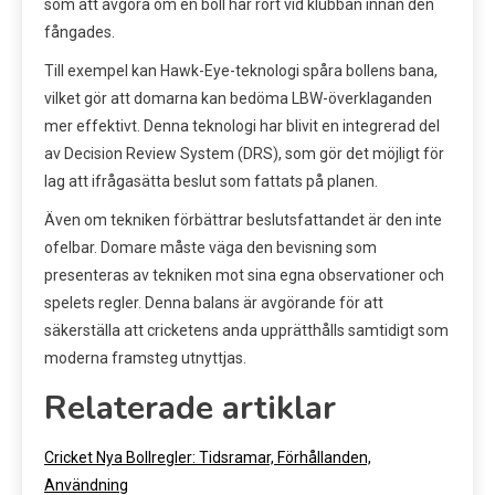
som att avgöra om en boll har rört vid klubban innan den
fångades.
Till exempel kan Hawk-Eye-teknologi spåra bollens bana,
vilket gör att domarna kan bedöma LBW-överklaganden
mer effektivt. Denna teknologi har blivit en integrerad del
av Decision Review System (DRS), som gör det möjligt för
lag att ifrågasätta beslut som fattats på planen.
Även om tekniken förbättrar beslutsfattandet är den inte
ofelbar. Domare måste väga den bevisning som
presenteras av tekniken mot sina egna observationer och
spelets regler. Denna balans är avgörande för att
säkerställa att cricketens anda upprätthålls samtidigt som
moderna framsteg utnyttjas.
Relaterade artiklar
Cricket Nya Bollregler: Tidsramar, Förhållanden,
Användning