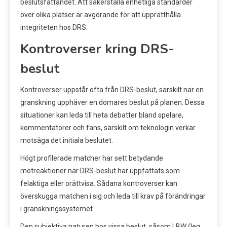
beslutsfattandet. Att säkerställa enhetliga standarder
över olika platser är avgörande för att upprätthålla
integriteten hos DRS.
Kontroverser kring DRS-
beslut
Kontroverser uppstår ofta från DRS-beslut, särskilt när en
granskning upphäver en domares beslut på planen. Dessa
situationer kan leda till heta debatter bland spelare,
kommentatorer och fans, särskilt om teknologin verkar
motsäga det initiala beslutet.
Högt profilerade matcher har sett betydande
motreaktioner när DRS-beslut har uppfattats som
felaktiga eller orättvisa. Sådana kontroverser kan
överskugga matchen i sig och leda till krav på förändringar
i granskningssystemet.
Den subjektiva naturen hos vissa beslut, såsom LBW (leg