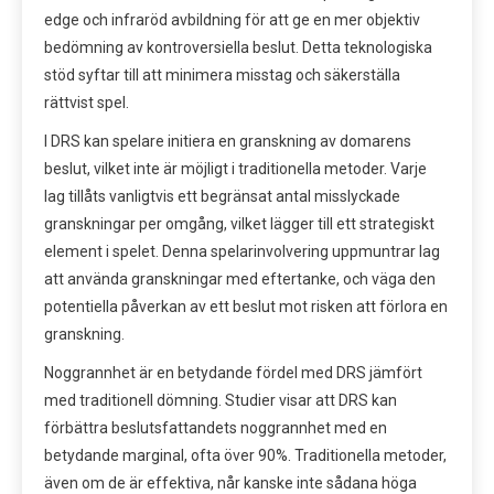
edge och infraröd avbildning för att ge en mer objektiv
bedömning av kontroversiella beslut. Detta teknologiska
stöd syftar till att minimera misstag och säkerställa
rättvist spel.
I DRS kan spelare initiera en granskning av domarens
beslut, vilket inte är möjligt i traditionella metoder. Varje
lag tillåts vanligtvis ett begränsat antal misslyckade
granskningar per omgång, vilket lägger till ett strategiskt
element i spelet. Denna spelarinvolvering uppmuntrar lag
att använda granskningar med eftertanke, och väga den
potentiella påverkan av ett beslut mot risken att förlora en
granskning.
Noggrannhet är en betydande fördel med DRS jämfört
med traditionell dömning. Studier visar att DRS kan
förbättra beslutsfattandets noggrannhet med en
betydande marginal, ofta över 90%. Traditionella metoder,
även om de är effektiva, når kanske inte sådana höga